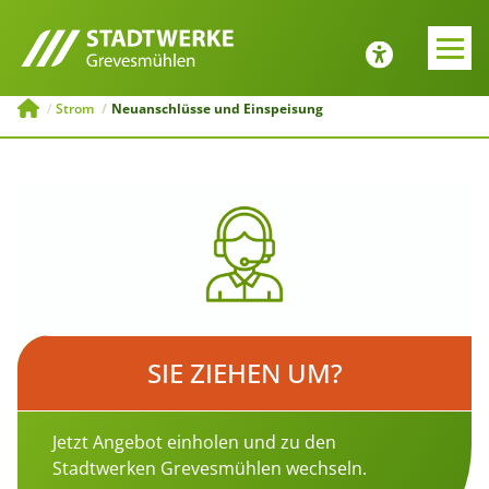
E-MOBILITÄT
JOBS UND
AUSBILDUNG
Zurück
Zurück
Strom
Neuanschlüsse und Einspeisung
Tipps zur Emobilität
Bewerbung
ng
Ladesäulenkonfigurator
Menü schließen
Öffentliche
Ladeinfrastruktur
Menü schließen
SIE ZIEHEN UM?
Jetzt Angebot einholen und zu den
Stadtwerken Grevesmühlen wechseln.