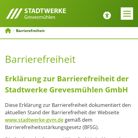
E-MOBILITÄT
JOBS UND
AUSBILDUNG
Zurück
Zurück
Barrierefreiheit
Tipps zur Emobilität
Bewerbung
Barrierefreiheit
ng
Ladesäulenkonfigurator
Menü schließen
Öffentliche
Erklärung zur Barrierefreiheit der
Ladeinfrastruktur
Stadtwerke Grevesmühlen GmbH
Menü schließen
Diese Erklärung zur Barrierefreiheit dokumentiert den
aktuellen Stand der Barrierefreiheit der Webseite
www.stadtwerke-gvm.de
gemäß dem
Barrierefreiheitsstärkungsgesetz (BFSG).