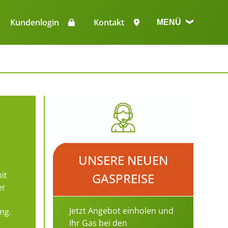
n
Kundenlogin
Kontakt
MENÜ
UNSERE NEUEN
it
GASPREISE
er
Jetzt Angebot einholen und
ng.
Ihr Gas bei den