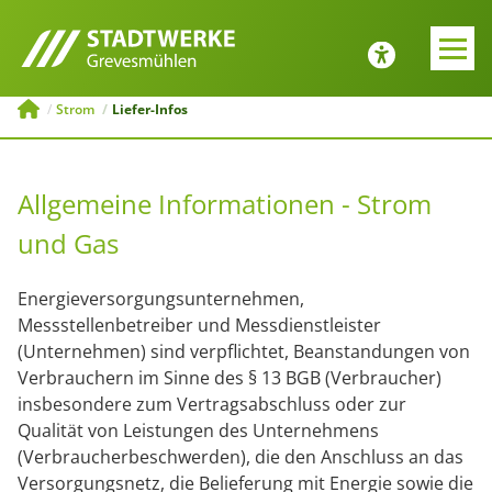
E-MOBILITÄT
JOBS UND
AUSBILDUNG
Zurück
Zurück
Strom
Liefer-Infos
Tipps zur Emobilität
Bewerbung
Allgemeine Informationen - Strom
ng
Ladesäulenkonfigurator
Menü schließen
und Gas
Öffentliche
Ladeinfrastruktur
Energieversorgungsunternehmen,
Messstellenbetreiber und Messdienstleister
Menü schließen
(Unternehmen) sind verpflichtet, Beanstandungen von
Verbrauchern im Sinne des § 13 BGB (Verbraucher)
insbesondere zum Vertragsabschluss oder zur
Qualität von Leistungen des Unternehmens
(Verbraucherbeschwerden), die den Anschluss an das
Versorgungsnetz, die Belieferung mit Energie sowie die