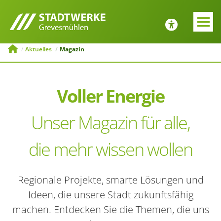
E-MOBILITÄT
JOBS UND
AUSBILDUNG
Zurück
Zurück
Aktuelles
Magazin
Tipps zur Emobilität
Bewerbung
Voller Energie
ng
Ladesäulenkonfigurator
Menü schließen
Unser Magazin für alle,
Öffentliche
Ladeinfrastruktur
die mehr wissen wollen
Menü schließen
Regionale Projekte, smarte Lösungen und
Ideen, die unsere Stadt zukunftsfähig
machen. Entdecken Sie die Themen, die uns