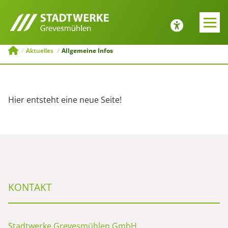
E-MOBILITÄT
JOBS UND
AUSBILDUNG
Zurück
Zurück
Aktuelles
Allgemeine Infos
Tipps zur Emobilität
Bewerbung
ng
Ladesäulenkonfigurator
Hier entsteht eine neue Seite!
Menü schließen
Öffentliche
Ladeinfrastruktur
Menü schließen
KONTAKT
Stadtwerke Grevesmühlen GmbH