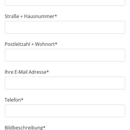
Pflichtfeld
Straße + Hausnummer
*
Pflichtfeld
Postleitzahl + Wohnort
*
Pflichtfeld
Ihre E-Mail Adresse
*
Pflichtfeld
Telefon
*
Pflichtfeld
Bildbeschreibung
*