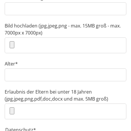
Bild hochladen (jpg,jpeg,png - max. 15MB groß - max.
7000px x 7000px)
Pflichtfeld
Alter
*
Erlaubnis der Eltern bei unter 18 Jahren
(jpg,jpeg,png,pdf,doc,docx und max. 5MB groß)
Pflichtfeld
Datenschutz
*