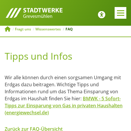
E-MOBILITÄT
JOBS UND
AUSBILDUNG
Zurück
Zurück
Fragt uns
Wissenswertes
FAQ
Tipps zur Emobilität
Bewerbung
Tipps und Infos
ng
Ladesäulenkonfigurator
Menü schließen
Öffentliche
Ladeinfrastruktur
Wir alle können durch einen sorgsamen Umgang mit
Erdgas dazu beitragen. Wichtige Tipps und
Menü schließen
Informationen rund um das Thema Einsparung von
Erdgas im Haushalt finden Sie hier:
BMWK - 5 Sofort-
Tipps zur Einsparung von Gas in privaten Haushalten
(energiewechsel.de)
Zurück zur FAQ-Übersicht